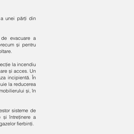
a unei părți din
e de evacuare a
, precum și pentru
ltare.
tecție la incendiu
uare și acces. Un
aza incipientă. În
ibuie la reducerea
obilierului și, în
estor sisteme de
 și întreținere a
azelor fierbinți.