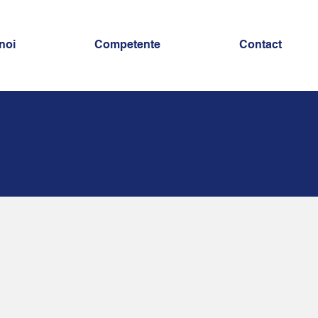
noi
Competente
Contact
Sisteme de
desfumare