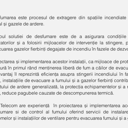
umarea este procesul de extragere din spațiile incendiate 
l și gazele de ardere.
pul solutiei de desfumare este de a asigurara condițiil
izatorilor și a folosirii mijloacelor de intervenție la stingere
uarea gazelor fierbinți degajate de incendiu în fazele de dezvo
ectarea și implementarea acestor instalații, ca mijloace de pro
ură în primul rând menținerea liberă de fum a căilor de evac
avantaj îl reprezintă eficiența asupra stingerii incendiului în f
, instalațiile de evacuare a fumului și a gazelor fierbinți contr
tului de ardere generalizată, la protecția echipamentelor și a m
l, reduce pagubele cauzate de descompunerea termică.
 Telecom are experiență în proiectarea și implementarea ac
umare si de control al fumului oferind servicii de instalare
emelor și instalațiilor de ventilare pentru evacuarea fumului și a g