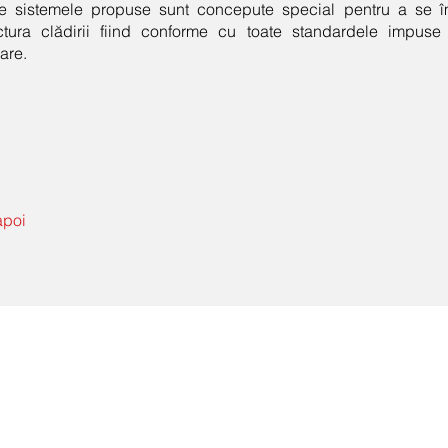
te sistemele propuse sunt concepute special pentru a se î
ctura clădirii fiind conforme cu toate standardele impuse 
are.
apoi
Contact