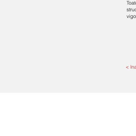
Toa
stru
vigo
< In