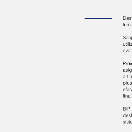
Desf
fumu
Sco
util
evac
Proi
asig
alt 
plus
efec
fina
BIP
desf
sist