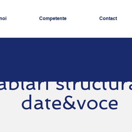
noi
Competente
Contact
ablari structur
date&voce