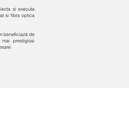
iecta și executa
at si fibra optica
om beneficiază de
 mai prestigioși
cesare.