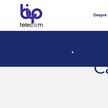
Despre 
C