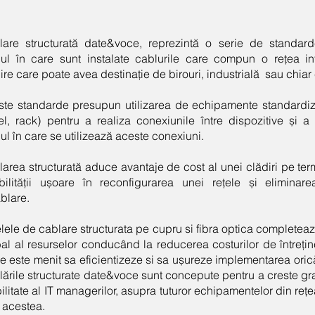
lare structurată date&voce, reprezintă o serie de standar
l în care sunt instalate cablurile care compun o rețea inf
ire care poate avea destinație de birouri, industrială sau chiar
te standarde presupun utilizarea de echipamente standardiza
l, rack) pentru a realiza conexiunile între dispozitive și 
l în care se utilizează aceste conexiuni.
area structurată aduce avantaje de cost al unei clădiri pe ter
ibilității ușoare în reconfigurarea unei rețele și eliminar
blare.
lele de cablare structurata pe cupru si fibra optica complet
al al resurselor conducând la reducerea costurilor de întrețin
le este menit sa eficientizeze si sa ușureze implementarea oricăr
ările structurate date&voce sunt concepute pentru a creste gra
bilitate al IT managerilor, asupra tuturor echipamentelor din reț
 acestea.