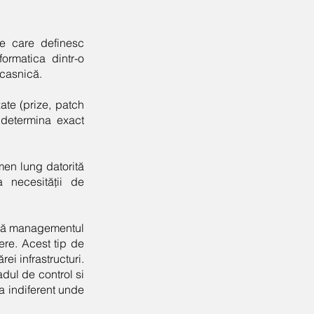
de care definesc
ormatica dintr-o
 casnică.
te (prize, patch
a determina exact
men lung datorită
ea necesității de
ează managementul
ere. Acest tip de
ei infrastructuri.
dul de control si
ea indiferent unde