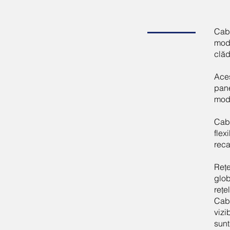
Cab
modu
clăd
Aces
pane
modu
Cabl
flex
reca
Rețe
glob
rețe
Cabl
vizi
sunt