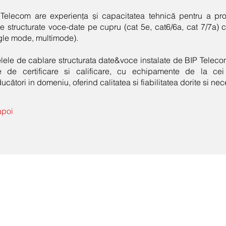
Telecom are experiența și capacitatea tehnică pentru a pro
le structurate voce-date pe cupru (cat 5e, cat6/6a, cat 7/7a) c
gle mode, multimode).
lele de cablare structurata date&voce instalate de BIP Telec
te de certificare si calificare, cu echipamente de la cei
ucători in domeniu, oferind calitatea si fiabilitatea dorite si ne
apoi
Contact