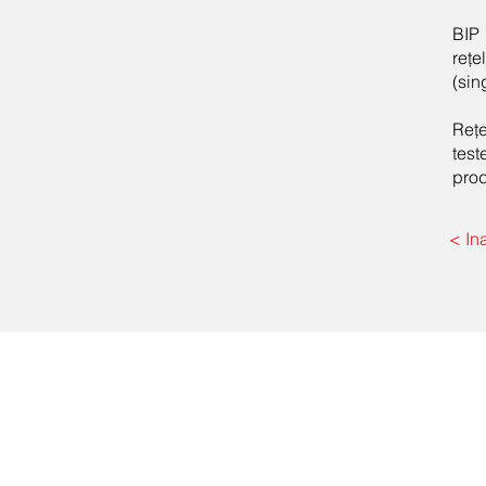
BIP 
rețe
(sin
Rețe
tes
prod
< In